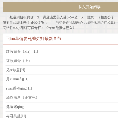
从头开始阅读
叛逆别扭狼狗攻 X 飒且温柔美人受 宋泽然 X 夏意 （相府公子 X 藩
偏要自己缠上来！ 正经文案： ——当初是你说我恶心，现在死缠烂打又算什
完结竹ma小甜饼可戳专栏：《竹ma他蜜谋已久》
回tou草偏要死缠烂打最新章节
红妆媚骨（xia）[H]
红妆媚骨（上）
见se欺意[H]
月xiahua前[H]
ruan香催qing[H]
泽然深意（正文完）
危险迷qing
与君共赴[H]