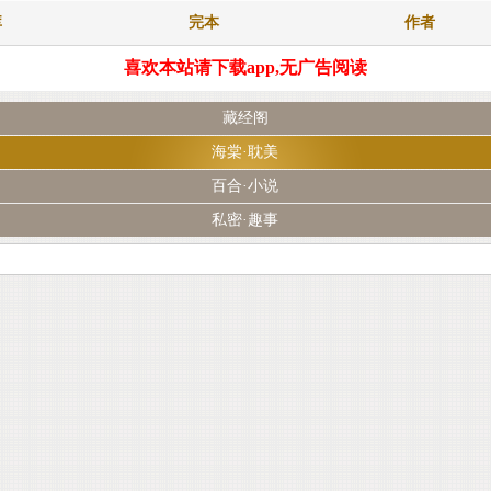
库
完本
作者
喜欢本站请下载app,无广告阅读
藏经阁
海棠·耽美
百合·小说
私密·趣事