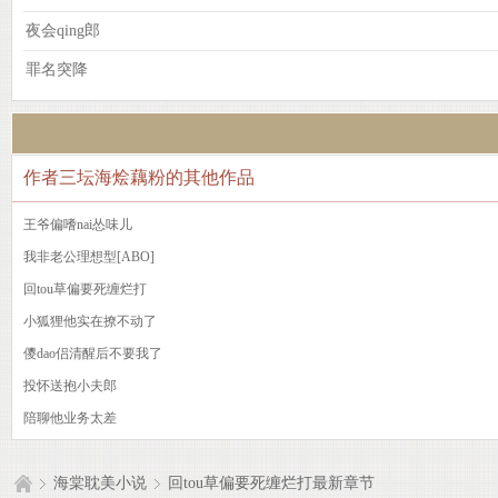
夜会qing郎
罪名突降
作者三坛海烩藕粉的其他作品
王爷偏嗜nai怂味儿
我非老公理想型[ABO]
回tou草偏要死缠烂打
小狐狸他实在撩不动了
儍dao侣清醒后不要我了
投怀送抱小夫郎
陪聊他业务太差
海棠耽美小说
回tou草偏要死缠烂打最新章节