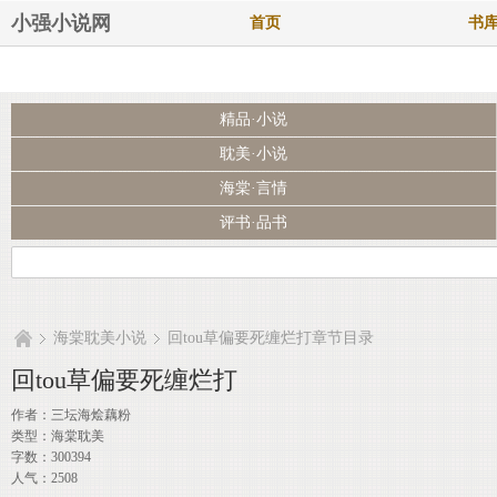
小强小说网
首页
书
精品·小说
耽美·小说
海棠·言情
评书·品书
海棠耽美小说
回tou草偏要死缠烂打章节目录
回tou草偏要死缠烂打
作者：
三坛海烩藕粉
类型：海棠耽美
字数：300394
人气：2508