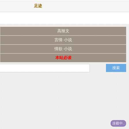
足迹
高辣文
言情·小说
情欲·小说
本站必读
连载中..