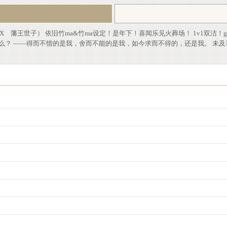
王世子） 依旧竹ma&竹ma设定！是年下！喜闻乐见火葬场！ 1v1双洁！gao
么？ ——得而不惜的是我，舍而不能的是我，如今求而不得的，还是我。 未及