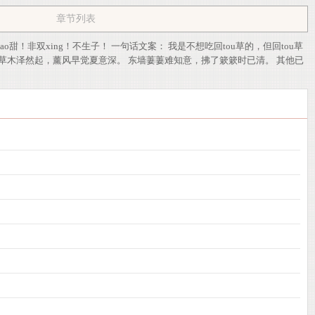
章节列表
甜！非双xing！不生子！ 一句话文案： 我是不想吃回tou草的，但回tou草
草木泽然起，薰风早觉夏意深。 东墙萋萋难知意，拂了簌簌时已清。 其他已