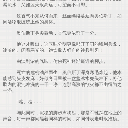
潺流水，又如蓝天般高远，可望而不可即。
这香气不知从何而来，丝丝缕缕蔓延向奥伯斯丁，如
同活物般缠绕上他的身体。
奥伯斯丁鼻尖微动，香气更浓郁了一分。
他这才嗅出，这气味分明更像那开了刃的锋利兵戈，
冰冷的、闪着寒光的、饱饮敌人鲜血的神兵利刃！
由淡到浓的气味，仿佛死神逐渐逼近的脚步。
死亡的危机油然而生，奥伯斯丁浑身寒毛炸起，他本
能感到头皮发麻，好似冬日里被一盆盆冰水兜头冲下，将他
脑内的混沌冲洗的一干二净，连那高涨的欲火都不由得为之
一滞。
“哒、哒……”
与此同时，沉稳的脚步声响起，那是军靴踩在地上的
声音，每一声都间隔着同样的时间，如同钟表走时般准确。