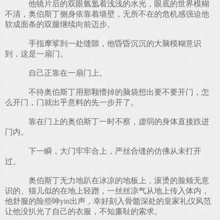
他镜片后的双眼氤氲着浅浅的水光，眼底的世界模糊
不清，奥伯斯丁侧身依靠着墙壁，无所不在的危机感强迫他
软成面条的双腿继续向前迈步。
手指摩挲到一处缝隙，他昏昏沉沉的大脑模糊意识
到，这是一扇门。
自己正靠在一扇门上。
不待奥伯斯丁用那颗懵掉的脑袋想出要不要开门，怎
么开门，门就出乎意料的先一步开了。
靠在门上的奥伯斯丁一时不察，虚弱的身体直接跌进
门内。
下一瞬，大门牢牢合上，严丝合缝的仿佛从未打开
过。
奥伯斯丁无力地趴在冰凉的地板上，滚烫的脸颊无意
识的、猫儿似的在地上轻蹭，一丝丝凉气从地上传入体内，
他舒服的险些呻yin出声，幸好刻入骨髓深处的皇家礼仪风范
让他没扒光了自己的衣服，不知廉耻的索求。