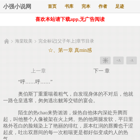
小强小说网
首页
书库
完本
作者
足迹
喜欢本站请下载app,无广告阅读
海棠耽美
完全标记[父子年上]章节目录
☆、第一章 真min感
+A
-A
上一章
下一 章
“呼……呼……”
奥伯斯丁重重喘着粗气，自发现身体的不对后，他就
一路仓皇逃窜，匆匆逃出觥筹交错的宴会。
陌生的热chao来势汹汹，燥热自他体内深处升腾而
起，叫他整个人像被架在火上烤。热的他两腿发软，平日里
格外苍白的脸颊染上了艳丽的绯红，原本红润的唇瓣也干涩
起皮，吐出双唇间的每一次粗喘更是都好似变成灼人的热
气。