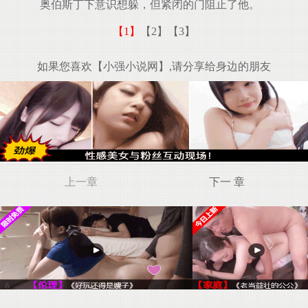
奥伯斯丁下意识想躲，但紧闭的门阻止了他。
【1】
【2】
【3】
如果您喜欢【小强小说网】,请分享给身边的朋友
上一章
下一 章