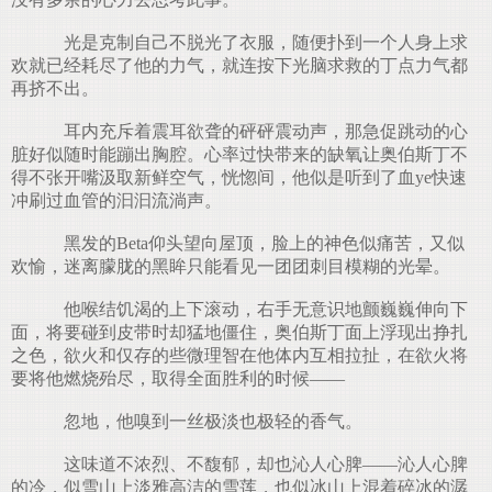
光是克制自己不脱光了衣服，随便扑到一个人身上求
欢就已经耗尽了他的力气，就连按下光脑求救的丁点力气都
再挤不出。
耳内充斥着震耳欲聋的砰砰震动声，那急促跳动的心
脏好似随时能蹦出胸腔。心率过快带来的缺氧让奥伯斯丁不
得不张开嘴汲取新鲜空气，恍惚间，他似是听到了血ye快速
冲刷过血管的汩汩流淌声。
黑发的Beta仰头望向屋顶，脸上的神色似痛苦，又似
欢愉，迷离朦胧的黑眸只能看见一团团刺目模糊的光晕。
他喉结饥渴的上下滚动，右手无意识地颤巍巍伸向下
面，将要碰到皮带时却猛地僵住，奥伯斯丁面上浮现出挣扎
之色，欲火和仅存的些微理智在他体内互相拉扯，在欲火将
要将他燃烧殆尽，取得全面胜利的时候——
忽地，他嗅到一丝极淡也极轻的香气。
这味道不浓烈、不馥郁，却也沁人心脾——沁人心脾
的冷，似雪山上淡雅高洁的雪莲，也似冰山上混着碎冰的潺