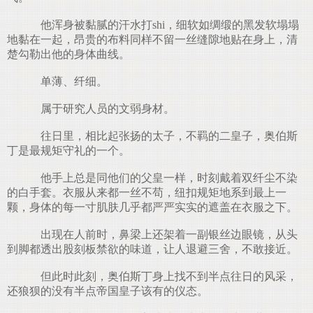
他浑身被黏腻的汗水打shi，细软如绸缎的黑发软塌塌
地黏在一起，昂贵的布料同样不留一丝缝隙地贴在身上，清
楚勾勒出他的身体曲线。
单薄、纤细。
属于研究人员的文弱身材。
往日里，相比起张扬的太子，不羁的二皇子，奥伯斯
丁是最规矩守礼的一个。
他手上总是同他们的父皇一样，时刻戴着双纤尘不染
的白手套。衣服从来都一丝不苟，纽扣规矩地系到最上一
颗，身体的每一寸肌肤几乎都严严实实的遮盖在衣服之下。
出现在人前时，鼻梁上还架着一副银丝边眼镜，从头
到脚都透出股刻板禁欲的味道，让人退避三舍，不敢接近。
但此时此刻，奥伯斯丁身上找不到半点往日的风采，
还狼狈的没有半点帝国皇子该有的仪态。