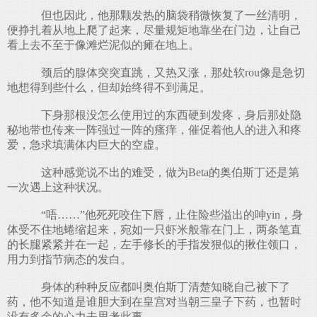
但也因此，他那颗发热的脑袋稍微恢复了一丝清明，
便挣扎着从地上爬了起来，尽量规矩地靠坐在门边，让自己
看上去不至于像滩烂泥似的瘫在地上。
颈后的腺体突突直跳，又热又涨，那处软rou像是急切
地想得到些什么，但却始终得不到满足。
下身那根没怎么使用过的东西硬到发疼，身后那处隐
秘地带也传来一阵强过一阵的瘙痒，催促着他人的进入和疼
爱，急求填满体内巨大的空虚。
这种感觉说不出的难受，做为Beta的奥伯斯丁还是第
一次遇上这种状况。
“唔……”他死死咬住下唇，止住险些溢出的呻yin，身
体受不住地蜷缩起来，宛如一只虾米般靠在门上，两条笔直
的长腿紧紧并在一起，左手修长的手指发狠似的揪住领口，
用力到指节病态的发白。
身体的种种反应都叫奥伯斯丁清楚知晓自己被下了
药，他不知道是谁胆大到在皇宫对当朝三皇子下药，也暂时
没有多余的心力去思考此事。