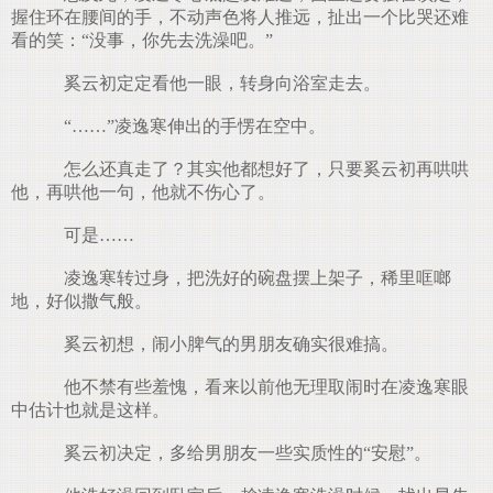
握住环在腰间的手，不动声色将人推远，扯出一个比哭还难
看的笑：“没事，你先去洗澡吧。”
奚云初定定看他一眼，转身向浴室走去。
“……”凌逸寒伸出的手愣在空中。
怎么还真走了？其实他都想好了，只要奚云初再哄哄
他，再哄他一句，他就不伤心了。
可是……
凌逸寒转过身，把洗好的碗盘摆上架子，稀里哐啷
地，好似撒气般。
奚云初想，闹小脾气的男朋友确实很难搞。
他不禁有些羞愧，看来以前他无理取闹时在凌逸寒眼
中估计也就是这样。
奚云初决定，多给男朋友一些实质性的“安慰”。