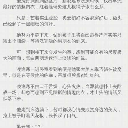
他洗好澡回到卧室后，趁凌逸寒洗澡时候，找出早先
藏好的情趣内衣，红着脸研究这几根绳子该怎么系。
只是手艺着实生疏些，奚云初好不容易穿好后，额头
已经起了一层细密的薄汗。
他努力平静下来，钻到被子里将自己裹得严严实实只
露出个脑袋，等待洗完澡的男朋友的到来。
可一想到接下来会发生的事，想到可能会有的尺度极
大的画面，雪白两腮迅速浮上淡淡的红晕。
凌逸寒一进卧室看到的便是他家大美人乖巧躺在被窝
里，似是在等候他的临幸，害羞得脸蛋都红红的。
凌逸寒不由口干舌燥，心头火热，当即就想扑上去酣
战一场，却忽而想到不见踪影的情趣内衣，才上头的情绪又
低落下来。
他走到床边躺下，暂时都没心情去欣赏身边的美人，
拉上被子盯着天花板，长长叹了口气。
奚云初：“？”