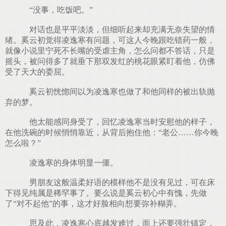
“没事，吃饭吧。”
对话也是平平淡淡，但细听起来却充满无奈失望的情
绪。奚云初觉得凌逸寒有问题，可这人今晚跟吃错药一般，
就像小说里宁死不长嘴的受虐主角，怎么问都不答话，只是
摇头，被问得多了就垂下那双发红的桃花眼紧盯着他，仿佛
受了天大的委屈。
奚云初恍惚间以为凌逸寒也做了和他同样的被出轨抛
弃的梦。
他太能感同身受了，回忆凌逸寒当时安慰他的样子，
在他洗碗的时候悄悄靠近，从背后抱住他：“老公……你今晚
怎么啦？”
凌逸寒的身体明显一僵。
男朋友这般温柔好语的模样他不是没有见过，可在床
下得见纯属是稀罕事了。要么说是奚云初心中有愧，先做
了“对不起他”的事，这才好脸相向想要弥补糊弄。
思及此，凌逸寒心底越发难过，面上还要强壮镇定，