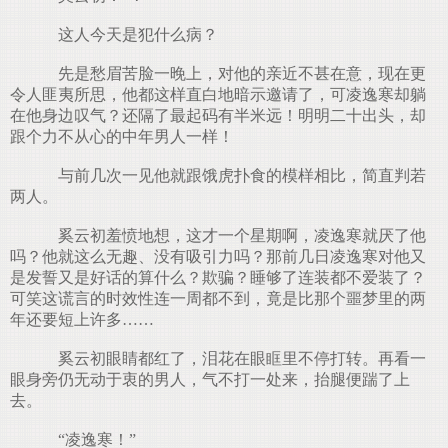
这人今天是犯什么病？
先是愁眉苦脸一晚上，对他的亲近不甚在意，现在更
令人匪夷所思，他都这样直白地暗示邀请了，可凌逸寒却躺
在他身边叹气？还隔了最起码有半米远！明明二十出头，却
跟个力不从心的中年男人一样！
与前几次一见他就跟饿虎扑食的模样相比，简直判若
两人。
奚云初羞愤地想，这才一个星期啊，凌逸寒就厌了他
吗？他就这么无趣、没有吸引力吗？那前几日凌逸寒对他又
是发誓又是好话的算什么？欺骗？睡够了连装都不爱装了？
可笑这谎言的时效性连一周都不到，竟是比那个噩梦里的两
年还要短上许多……
奚云初眼睛都红了，泪花在眼眶里不停打转。再看一
眼身旁仍无动于衷的男人，气不打一处来，抬腿便踹了上
去。
“凌逸寒！”