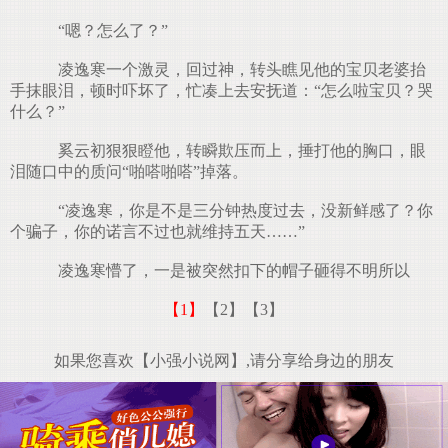
“嗯？怎么了？”
凌逸寒一个激灵，回过神，转头瞧见他的宝贝老婆抬
手抹眼泪，顿时吓坏了，忙凑上去安抚道：“怎么啦宝贝？哭
什么？”
奚云初狠狠瞪他，转瞬欺压而上，捶打他的胸口，眼
泪随口中的质问“啪嗒啪嗒”掉落。
“凌逸寒，你是不是三分钟热度过去，没新鲜感了？你
个骗子，你的诺言不过也就维持五天……”
凌逸寒懵了，一是被突然扣下的帽子砸得不明所以
【1】
【2】
【3】
如果您喜欢【小强小说网】,请分享给身边的朋友