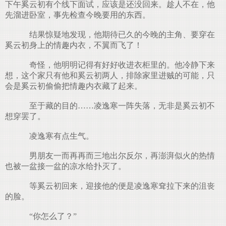
下午奚云初有个线下面试，应该是还没回来。趁人不在，他
先溜进卧室，事先检查今晚要用的东西。
结果惊疑地发现，他期待已久的今晚的主角、要穿在
奚云初身上的情趣内衣，不翼而飞了！
奇怪，他明明记得有好好收进衣柜里的。他冷静下来
想，这个家只有他和奚云初两人，排除家里进贼的可能，只
会是奚云初偷偷把情趣内衣藏了起来。
至于藏的目的……凌逸寒一阵失落，无非是奚云初不
想穿罢了。
凌逸寒有点生气。
男朋友一而再再而三地出尔反尔，再澎湃似火的热情
也被一盆接一盆的凉水给扑灭了。
等奚云初回来，迎接他的便是凌逸寒耷拉下来的沮丧
的脸。
“你怎么了？”