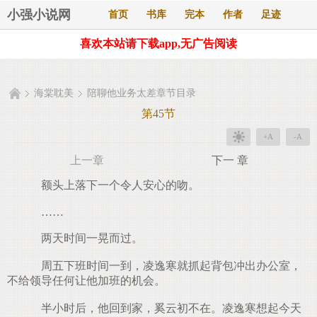
小强小说网
首页
书库
完本
作者
足迹
喜欢本站请下载app,无广告阅读
海棠耽美
陪聊他业务太差章节目录
第45节
+A
-A
上一章
下一 章
额头上落下一个令人安心的吻。
……
两天时间一晃而过。
周五下班时间一到，凌逸寒就抓起背包冲出办公室，
不给领导任何让他加班的机会。
半小时后，他回到家，奚云初不在。凌逸寒想起今天